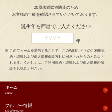
ペ
ペ
先
20歳未満飲酒防止のため
ー
ー
頭
お客様の年齢を確認させていただいております。
ジ
ジ
へ
の
内
ジ
誕生年を西暦でご入力ください
先
を
ャ
頭
移
ン
で
動
プ
年
す
す
このフォームを送信することで、このWEBサイトのご利用規
る
約・環境および個人情報保護方針に同意されたものとみなさ
た
れます。くわしくは、
ご利用規約・環境
および
個人情報の保
め
護
をお読みください。
の
リ
ン
ク
で
す。
本
文