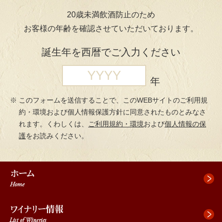
ペ
ペ
先
20歳未満飲酒防止のため
ー
ー
頭
お客様の年齢を確認させていただいております。
ジ
ジ
へ
の
内
ジ
誕生年を西暦でご入力ください
先
を
ャ
頭
移
ン
で
動
プ
年
す
す
このフォームを送信することで、このWEBサイトのご利用規
る
約・環境および個人情報保護方針に同意されたものとみなさ
た
れます。くわしくは、
ご利用規約・環境
および
個人情報の保
め
護
をお読みください。
の
リ
ン
ク
で
す。
本
文