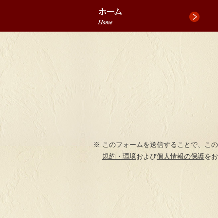
ペ
ペ
先
ー
ー
頭
ジ
ジ
へ
の
内
ジ
先
を
ャ
頭
移
ン
で
動
プ
す
す
る
た
め
の
このフォームを送信することで、この
リ
規約・環境
および
個人情報の保護
をお
ン
ク
で
す。
本
文