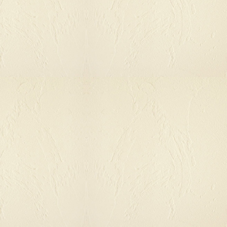
へ
フ
ッ
タ
へ