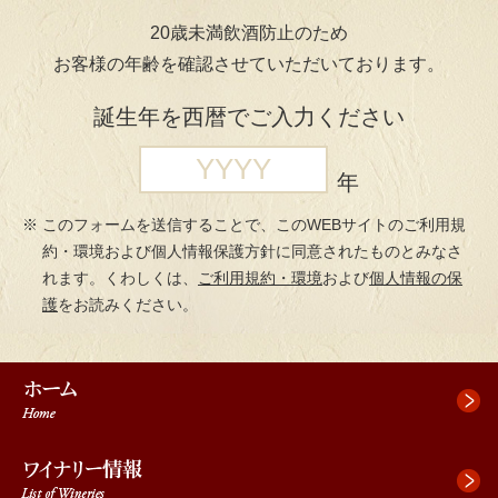
ペ
ペ
先
20歳未満飲酒防止のため
ー
ー
頭
お客様の年齢を確認させていただいております。
ジ
ジ
へ
の
内
ジ
誕生年を西暦でご入力ください
先
を
ャ
頭
移
ン
で
動
プ
年
す
す
このフォームを送信することで、このWEBサイトのご利用規
る
約・環境および個人情報保護方針に同意されたものとみなさ
た
れます。くわしくは、
ご利用規約・環境
および
個人情報の保
め
護
をお読みください。
の
リ
ン
ク
で
す。
本
文