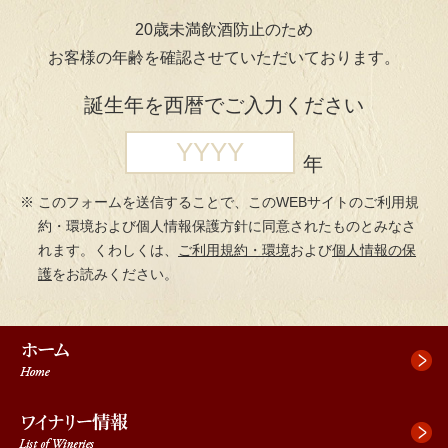
ペ
ペ
先
20歳未満飲酒防止のため
ー
ー
頭
お客様の年齢を確認させていただいております。
ジ
ジ
へ
の
内
ジ
誕生年を西暦でご入力ください
先
を
ャ
頭
移
ン
で
動
プ
年
す
す
このフォームを送信することで、このWEBサイトのご利用規
る
約・環境および個人情報保護方針に同意されたものとみなさ
た
れます。くわしくは、
ご利用規約・環境
および
個人情報の保
め
護
をお読みください。
の
リ
ン
ク
で
す。
本
文